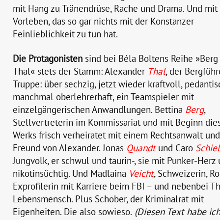
mit Hang zu Tränendrüse, Rache und Drama. Und mit
Vorleben, das so gar nichts mit der Konstanzer
Feinlieblichkeit zu tun hat.
Die Protagonisten
sind bei Béla Boltens Reihe »Berg
Thal« stets der Stamm: Alexander
Thal
, der Bergführ
Truppe: über sechzig, jetzt wieder kraftvoll, pedantis
manchmal oberlehrerhaft, ein Teamspieler mit
einzelgängerischen Anwandlungen. Bettina
Berg
,
Stellvertreterin im Kommissariat und mit Beginn die
Werks frisch verheiratet mit einem Rechtsanwalt un
Freund von Alexander. Jonas
Quandt
und Caro
Schie
Jungvolk, er schwul und taurin-, sie mit Punker-Herz
nikotinsüchtig. Und Madlaina
Veicht
, Schweizerin, Ro
Exprofilerin mit Karriere beim FBI – und nebenbei T
Lebensmensch. Plus Schober, der Kriminalrat mit
Eigenheiten. Die also sowieso.
(Diesen Text habe ich