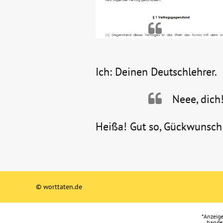
Ich: Deinen Deutschlehrer.
Neee, dich
Heißa! Gut so, Gückwunsc
© worttaten.de
*Anzeige
handel