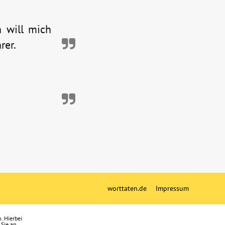
 will mich
rer.
worttaten.de
Impressum
. Hierbei
 Sie an