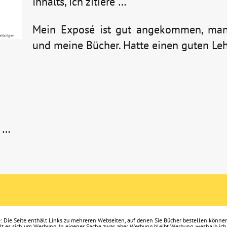
Inhalts, ich zitiere …
Mein Exposé ist gut angekommen, man
und meine Bücher. Hatte einen guten Leh
!
h …
: Die Seite enthält Links zu mehreren Webseiten, auf denen Sie Bücher bestellen können
t es sich um Werbung. In eigener Sache zwar, aber Werbung bleibt Werbung, weshalb ich